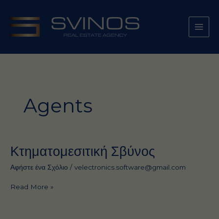
Μετάβαση
στο
περιεχόμενο
Agents
Κτηματομεσιτική Σβύνος
Αφήστε ένα Σχόλιο
/
velectronics.software@gmail.com
Κτηματομεσιτική
Read More »
Σβύνος