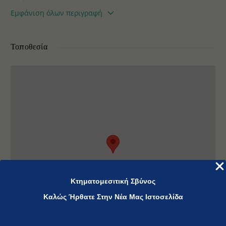
πιο αμμουδερές παραλίες του Νησιού.
Εμφάνιση όλων περιγραφή
Βρίσκεται μέσα στην εγκεκριμένη
τουριστική ζώνη, και είναι άρτιο για
οποιαδήποτε εκμετάλλευση τουριστικού
Τοποθεσία
ενδιαφέροντος, ή ανέγερση πολυτελών
επαύλεων, εξοχικών, κλπ.
Κτηματομεσιτική Σβύνος
Καλώς Ήρθατε Στην Νέα Μας Ιστοσελίδα