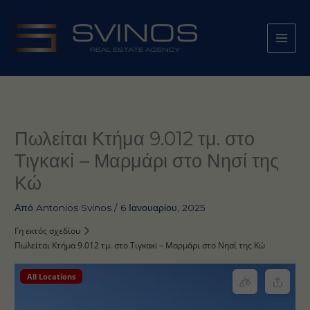
Μετάβαση
στο
περιεχόμενο
Πωλείται Κτήμα 9.012 τμ. στο
Τιγκακi – Μαρμάρι στο Νησί της
Κώ
Από
Antonios Svinos
/
6 Ιανουαρίου, 2025
Γη εκτός σχεδίου
Πωλείται Κτήμα 9.012 τμ. στο Τιγκακi – Μαρμάρι στο Νησί της Κώ
All Locations