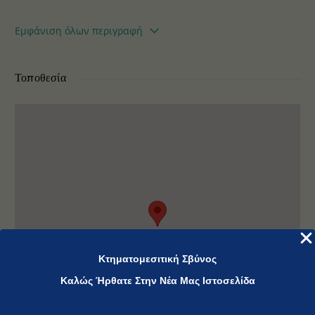
Αποτελείται από ένα Ισόγειο Κατάστημα 299 τμ. Υπόγειο
Εμφάνιση όλων περιγραφή
308 τμ. δυο χωροι με βιοτεχνική χρήση, και Α όροφος 172
τμ.
Τοποθεσία
Αναλυτικά: Α όροφος, ένα Διαμέρισμα επιφάνειας 59,60 τμ
ένα τον 58,80 τμ. και ένα τον 38,70 τμ.
Το εμβαδόν του Κτήματος κατά κτηματολόγιο είναι 5.113
τμ.
Το Ακίνητο βρίσκεται στη θέση Μαρμαρωτο επι της
επαρχιακής οδού Κω και εμπίπτει στη ζώνη 6 της ΖΟΕ του
δήμου Κω, Βιοτεχνική ζώνη και εντός ΓΠΣ Κω.
Κτηματομεσιτική Σβύνος
Καλώς Ήρθατε Στην Νέα Μας Ιστοσελίδα