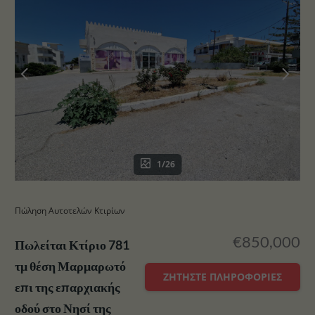
1/26
Πώληση Αυτοτελών Κτιρίων
€850,000
Πωλείται Κτίριο 781
τμ θέση Μαρμαρωτό
ΖΗΤΉΣΤΕ ΠΛΗΡΟΦΟΡΊΕΣ
επι της επαρχιακής
οδού στο Νησί της