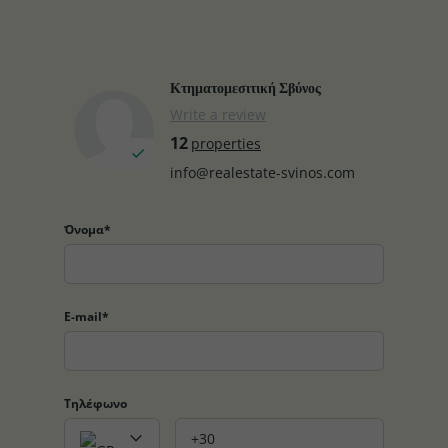
Κτηματομεσιτική Σβύνος
Write a review
12
properties
info@realestate-svinos.com
Όνομα*
E-mail*
Τηλέφωνο