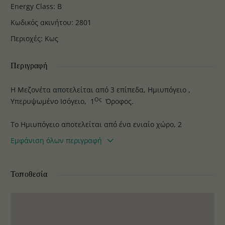
Energy Class
:
B
Κωδικός ακινήτου
:
2801
Περιοχές
:
Κως
Περιγραφή
Η Μεζονέτα αποτελείται από 3 επίπεδα, Ημιυπόγειο ,
Ος
Υπερυψωμένο Ισόγειο, 1
Όροφος.
Το Ημιυπόγειο αποτελείται από ένα ενιαίο χώρο, 2
Υπνοδωμάτια , και ένα μπάνιο. Το Υπερυψωμένο Ισόγειο
Εμφάνιση όλων περιγραφή
αποτελείται από Σαλόνι, Τραπεζαρία, Κουζίνα, Τζάκι, 1
ος
Βεσέ, μεγάλα μπαλκόνια με θέα. Ο 1
Όροφος αποτελείται
από 3 Υπνοδωμάτια, 1 μεγάλο μπάνιο, μπαλκόνια με θέα.
Τοποθεσία
Θέρμανση πετρελαίου, και Ηλιακό. Οι εξωτερικοί χώροι
περιβάλλονται από κήπους με πράσινο και θέσεις για
παρκινγκ.