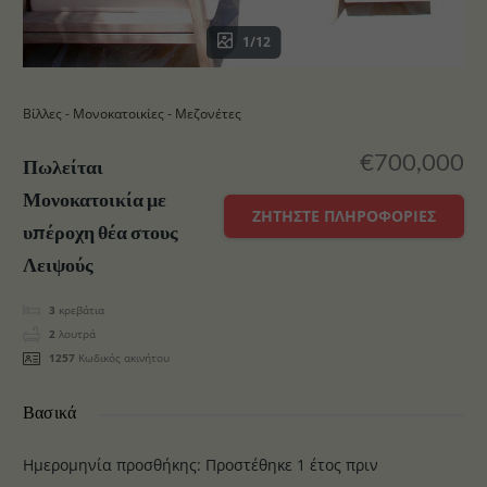
1/12
Βίλλες - Μονοκατοικίες - Μεζονέτες
€700,000
Πωλείται
Μονοκατοικία με
ΖΗΤΉΣΤΕ ΠΛΗΡΟΦΟΡΊΕΣ
υπέροχη θέα στους
Λειψούς
3
κρεβάτια
2
λουτρά
1257
Κωδικός ακινήτου
Βασικά
Ημερομηνία προσθήκης
:
Προστέθηκε 1 έτος πριν