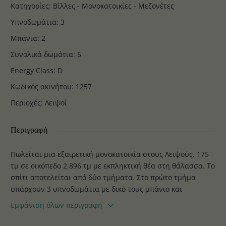
Κατηγορίες
:
Βίλλες - Μονοκατοικίες - Μεζονέτες
Υπνοδωμάτια
:
3
Μπάνια
:
2
Συνολικά δωμάτια
:
5
Energy Class
:
D
Κωδικός ακινήτου
:
1257
Περιοχές
:
Λειψοί
Περιγραφή
Πωλείται μια εξαιρετική μονοκατοικία στους Λειψούς, 175
τμ σε οικόπεδο 2.896 τμ με εκπληκτική θέα στη θάλασσα. Το
σπίτι αποτελείται από δύο τμήματα. Στο πρώτο τμήμα
υπάρχουν 3 υπνοδωμάτια με δικό τους μπάνιο και
ανεξάρτητες εισόδους.
Εμφάνιση όλων περιγραφή
Στο δεύτερο τμήμα υπάρχει το καθιστικό με μπάνιο, τζάκι,