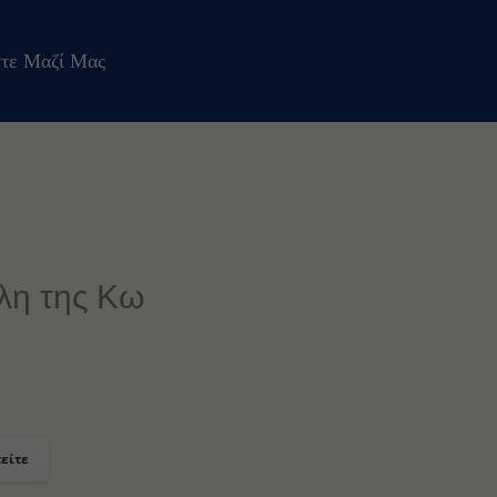
τε Μαζί Μας
λη της Κω
είτε