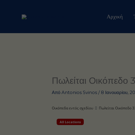
Μετάβαση
στο
Αρχική
περιεχόμενο
Πωλείται Οικόπεδο 3
Από
Antonios Svinos
/
8 Ιανουαρίου, 2
Οικόπεδα εντός σχεδίου
Πωλείται Οικόπεδο 3
All Locations