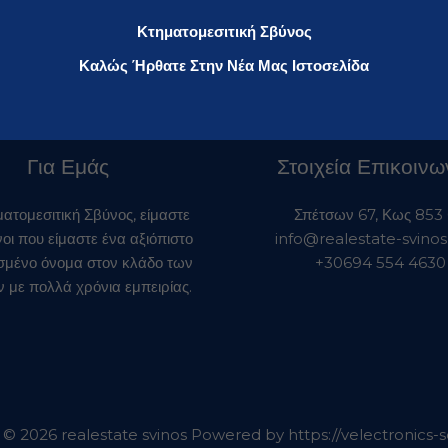
Κτηματομεσιτική Σβύνος
Καλώς Ήρθατε Στην Νέα Μας Ιστοσελίδα
Για Εμάς
Στοιχεία Επικοινω
ματομεσιτική Σβύνος, είμαστε
Σπέτσων 67, Κως 853
ι που είμαστε ένα αξιόπιστο
info@realestate-svino
ισμένο όνομα στον κλάδο των
+30694 554 4630
ν με πολλά χρόνια εμπειρίας.
 © 2026 realestate svinos Powered by
https://velectronics-