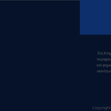
Στη Κτη
περήφανο
και φημ
ακινήτω
Copyright