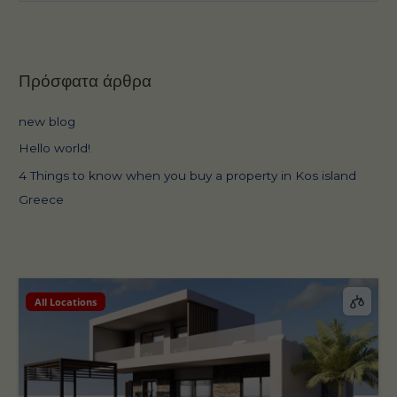
α
ζ
ή
Πρόσφατα άρθρα
τ
η
new blog
σ
Hello world!
η
4 Things to know when you buy a property in Kos island
γ
Greece
ι
α
:
All Locations