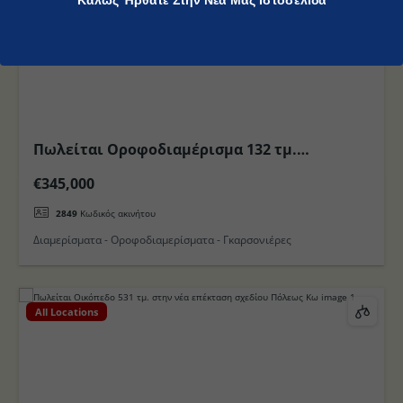
Καλώς Ήρθατε Στην Νέα Μας Ιστοσελίδα
Πωλείται Οροφοδιαμέρισμα 132 τμ.
προνομιούχο με Θέα το Λιμάνι της πόλης στο
€345,000
Νησί της Κω
2849
Κωδικός ακινήτου
Διαμερίσματα - Οροφοδιαμερίσματα - Γκαρσονιέρες
All Locations