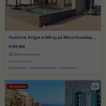
Πωλείται Κτήμα 4.300 τμ με Άδεια Οικοδομής
για 2 Οικίες με Πισινά στο Νησί της Κω
€159,500
2143
Κωδικός ακινήτου
Γη εκτός σχεδίου
Διαμερίσματα - Οροφοδιαμερίσματα - Γκαρσονιέρες
All Locations