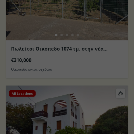
Πωλείται Οικόπεδο 1074 τμ. στην νέα
επέκταση σχεδίου Πόλεως Κω
€310,000
Οικόπεδα εντός σχεδίου
All Locations