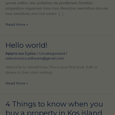
χρονιά, καθώς νέες ρυθμίσεις και μεταβατικές διατάξεις
επηρεάζουν σημαντικά τόσο τους ιδιοκτήτες οικοπέδων όσο και
τους επενδυτές στο real estate. […]
new
Read More »
blog
Hello world!
Αφήστε ένα Σχόλιο
/
Uncategorized
/
velectronics.software@gmail.com
Welcome to WordPress. This is your first post. Edit or
delete it, then start writing!
Hello
Read More »
world!
4 Things to know when you
buy a property in Kos island