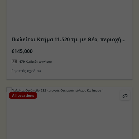
Πωλείται Κτήμα 11.520 τμ. με Θέα, περιοχή
Αγ. Στυλιανό περιφερειακά της πόλης Κώ,
€145,000
στο Νησί της Κω
470
Κωδικός ακινήτου
Γη εκτός σχεδίου
All Locations