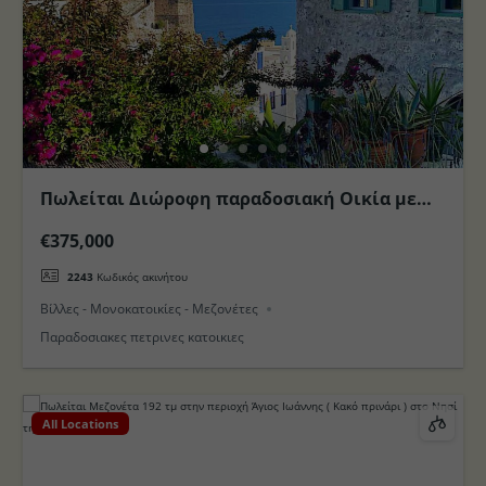
Πωλείται Διώροφη παραδοσιακή Οικία με
Θέα στη θέση Μανδράκι (Τρούλος) στο Νησί
€375,000
της Νισύρου
2243
Κωδικός ακινήτου
Βίλλες - Μονοκατοικίες - Μεζονέτες
Παραδοσιακες πετρινες κατοικιες
All Locations