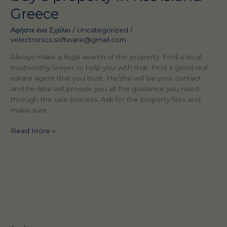
Greece
Αφήστε ένα Σχόλιο
/
Uncategorized
/
velectronics.software@gmail.com
Always make a legal search of the property. Find a local
trustworthy lawyer to help you with that. Find a good real
estate agent that you trust. He/she will be your contact
and he /she will provide you all the guidance you need
through the sale process. Ask for the property files and
make sure
4
Read More »
Things
to
know
when
you
buy
a
property
in