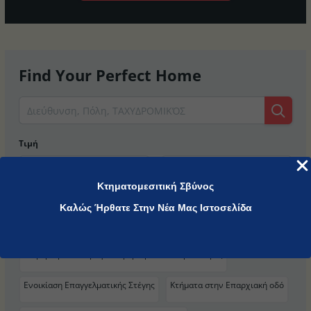
Find Your Perfect Home
Τιμή
Min
Max
Κτηματομεσιτική Σβύνος
Κατηγορίες
Καλώς Ήρθατε Στην Νέα Μας Ιστοσελίδα
Βίλλες - Μονοκατοικίες - Μεζονέτες
Γη εκτός σχεδίου
Διαμερίσματα - Οροφοδιαμερίσματα - Γκαρσονιέρες
Ενοικίαση Επαγγελματικής Στέγης
Κτήματα στην Επαρχιακή οδό