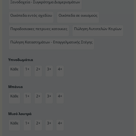
Ξενοδοχεία - Συγκρότημα Διαμερισμάτων
Οικόπεδα εντός σχεδίου
Οικόπεδα σε οικισμούς
Παραδοσιακες πετρινες κατοικιες
Πώληση Αυτοτελών Κτιρίων
Πώληση Καταστημάτων - Επαγγελματικής Στέγης
Υπνοδωμάτια
Κάθε
1+
2+
3+
4+
Μπάνια
Κάθε
1+
2+
3+
4+
Μισό λουτρά
Κάθε
1+
2+
3+
4+