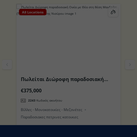
All Locations
Al
Πωλείται Διώροφη παραδοσιακή
Π
το
Οικία με Θέα στη θέση Μανδράκι
περιοχ
€375,000
€
(Τρούλος) στο Νησί της Νισύρου
π
2243
Κωδικός ακινήτου
Βίλλες - Μονοκατοικίες - Μεζονέτες
Βί
Παραδοσιακες πετρινες κατοικιες