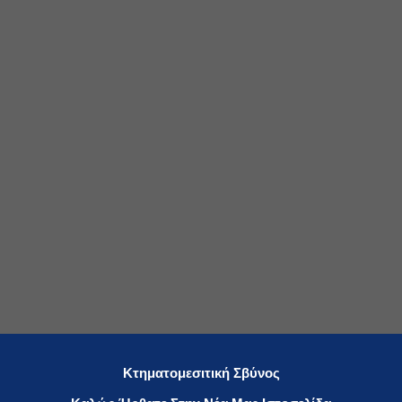
Κτηματομεσιτική Σβύνος