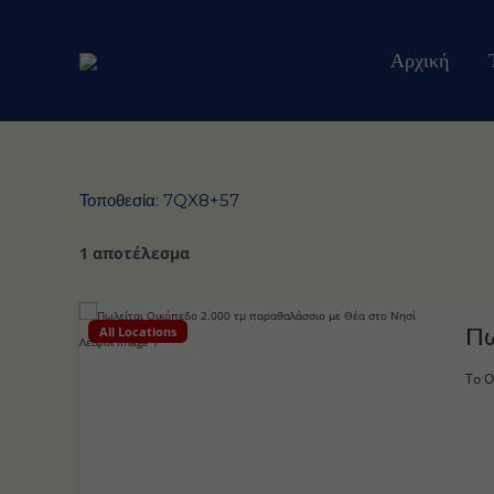
Μετάβαση
στο
Αρχική
περιεχόμενο
Τοποθεσία:
7QX8+57
1 αποτέλεσμα
All Locations
Πω
Το Ο