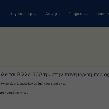
Το γραφείο μας
Ακίνητα
Υπηρεσίες
Επικοι
Πωλείται Βί
κίνητο είναι 2 επιπέδων με δική τους είσοδο το...
695
Κωδικός ακινήτου