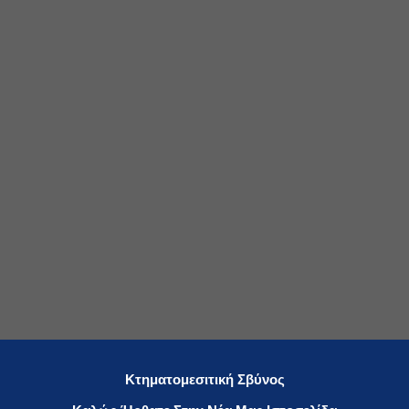
Κτηματομεσιτική Σβύνος