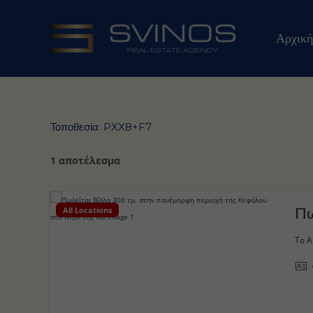
Μετάβαση
στο
Αρχική
περιεχόμενο
Τοποθεσία:
PXX8+F7
1 αποτέλεσμα
All Locations
Το Α