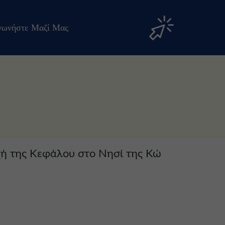
νωνήστε Μαζί Μας
λλα 300 τμ. στην πανέμορφη περιοχή της Κεφάλου στο Νησί της Κώ