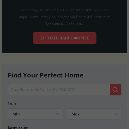
Κάνοντας κλικ στο «ΖΗΤΉΣΤΕ ΠΛΗΡΟΦΟΡΊΕΣ» κουμπί
συμφωνείτε με το Όροι Χρήσης και Πολιτική Προστασίας
Προσωπικών Δεδομένων
ΖΗΤΉΣΤΕ ΠΛΗΡΟΦΟΡΊΕΣ
Find Your Perfect Home
Τιμή
Min
Max
Κατηγορίες