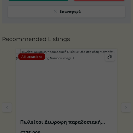
Επαναφορά
Recommended Listings
All Locations
Al
Πωλείται Διώροφη παραδοσιακή
Π
το
Οικία με Θέα στη θέση Μανδράκι
περιοχ
€375,000
€