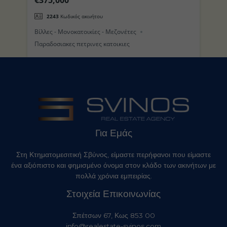
(Τρούλος) στο Νησί της Νισύρου
π
2243
Κωδικός ακινήτου
Βίλλες - Μονοκατοικίες - Μεζονέτες
Βί
Παραδοσιακες πετρινες κατοικιες
Για Εμάς
Στη Κτηματομεσιτική Σβύνος, είμαστε περήφανοι που είμαστε
ένα αξιόπιστο και φημισμένο όνομα στον κλάδο των ακινήτων με
πολλά χρόνια εμπειρίας.
Στοιχεία Επικοινωνίας
Σπέτσων 67, Κως 853 00
info@realestate-svinos.com