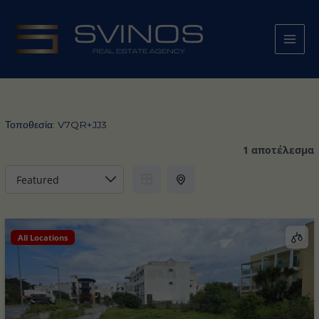
Μετάβαση
στο
περιεχόμενο
Τοποθεσία:
V7QR+JJ3
1 αποτέλεσμα
All Locations