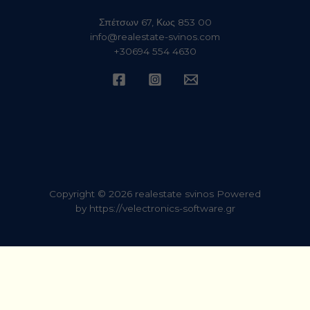
Σπέτσων 67, Κως 853 00
info@realestate-svinos.com
+30694 554 4630
Copyright © 2026 realestate svinos Powered
by
https://velectronics-software.gr