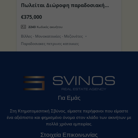
Πωλείται Διώροφη παραδοσιακή
Π
το
Οικία με Θέα στη θέση Μανδράκι
περιοχ
€375,000
€
(Τρούλος) στο Νησί της Νισύρου
π
2243
Κωδικός ακινήτου
Βίλλες - Μονοκατοικίες - Μεζονέτες
Βί
Παραδοσιακες πετρινες κατοικιες
Για Εμάς
Στη Κτηματομεσιτική Σβύνος, είμαστε περήφανοι που είμαστε
ένα αξιόπιστο και φημισμένο όνομα στον κλάδο των ακινήτων με
πολλά χρόνια εμπειρίας.
Στοιχεία Επικοινωνίας