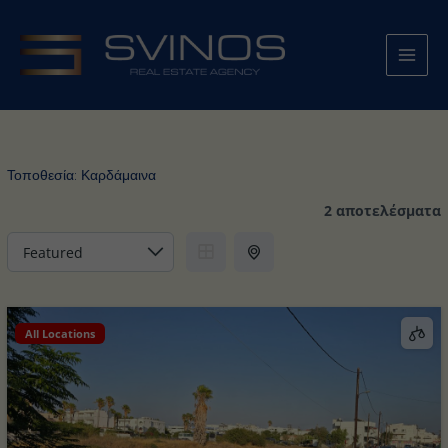
Μετάβαση
στο
περιεχόμενο
Τοποθεσία:
Καρδάμαινα
2 αποτελέσματα
All Locations