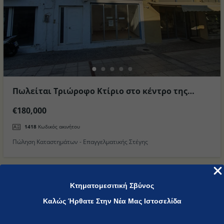
Πωλείται Τριώροφο Κτίριο στο κέντρο της
Καρδάμαινας στο Νησί της Κω
€180,000
1418
Κωδικός ακινήτου
Πώληση Καταστημάτων - Επαγγελματικής Στέγης
Προβολή όλων
Κτηματομεσιτική Σβύνος
Καλώς Ήρθατε Στην Νέα Μας Ιστοσελίδα