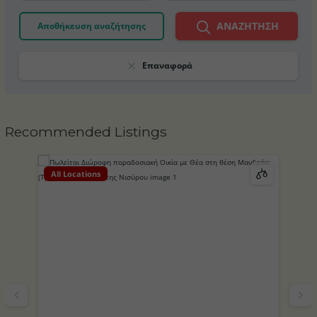
ΑΝΑΖΉΤΗΣΗ
Αποθήκευση αναζήτησης
Επαναφορά
Recommended Listings
All Locations
Al