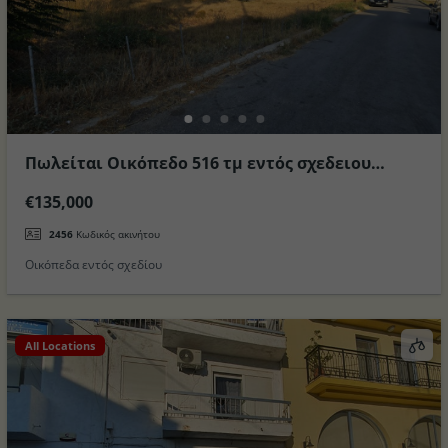
Πωλείται Οικόπεδο 516 τμ εντός σχεδειου
πόλεως Καρδαμαινας στο Νησί της Κω
€135,000
2456
Κωδικός ακινήτου
Οικόπεδα εντός σχεδίου
All Locations