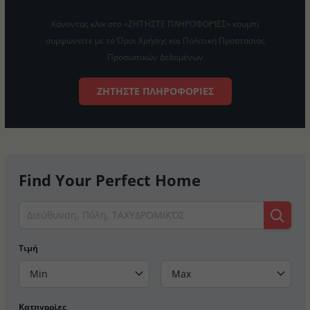
Κάνοντας κλικ στο «ΖΗΤΉΣΤΕ ΠΛΗΡΟΦΟΡΊΕΣ» κουμπί
συμφωνείτε με το Όροι Χρήσης και Πολιτική Προστασίας
Προσωπικών Δεδομένων
ΖΗΤΉΣΤΕ ΠΛΗΡΟΦΟΡΊΕΣ
Find Your Perfect Home
Τιμή
Min
Max
Κατηγορίες