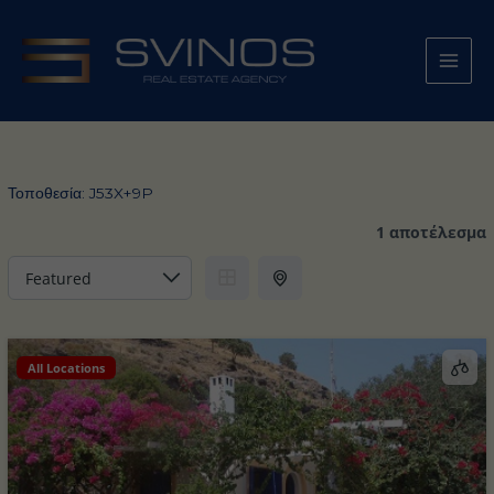
Μετάβαση
στο
περιεχόμενο
Τοποθεσία:
J53X+9P
1 αποτέλεσμα
All Locations