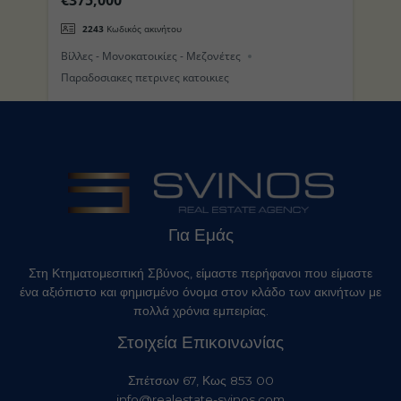
(Τρούλος) στο Νησί της Νισύρου
π
2243
Κωδικός ακινήτου
Βίλλες - Μονοκατοικίες - Μεζονέτες
Βί
Παραδοσιακες πετρινες κατοικιες
Για Εμάς
Στη Κτηματομεσιτική Σβύνος, είμαστε περήφανοι που είμαστε
ένα αξιόπιστο και φημισμένο όνομα στον κλάδο των ακινήτων με
πολλά χρόνια εμπειρίας.
Στοιχεία Επικοινωνίας
Σπέτσων 67, Κως 853 00
info@realestate-svinos.com