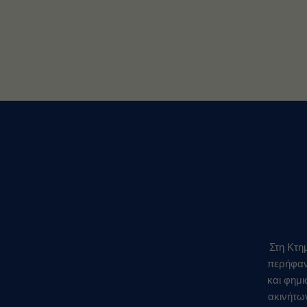
Στη Κτη
περήφανο
και φημ
ακινήτω