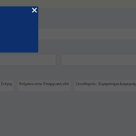
 Στέγης
Κτήματα στην Επαρχιακή οδό
Ξενοδοχεία - Συγκρότημα Διαμερισ