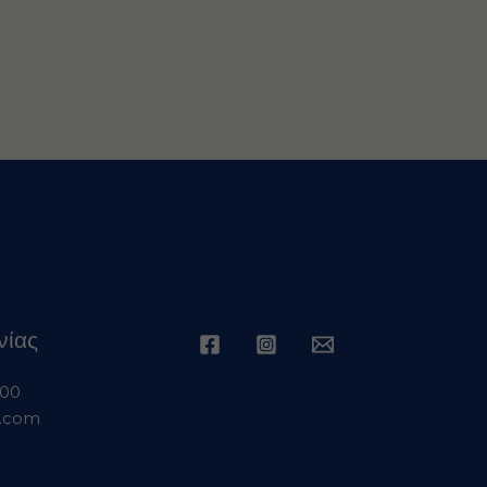
νίας
 00
s.com