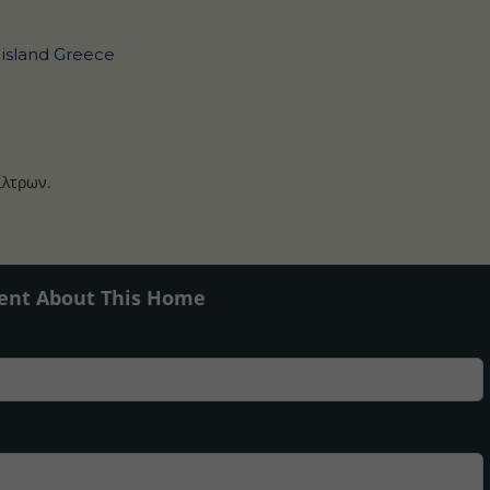
 island Greece
ίλτρων.
ent About This Home