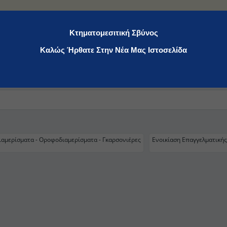
Κτηματομεσιτική Σβύνος
Καλώς Ήρθατε Στην Νέα Μας Ιστοσελίδα
ιαμερίσματα - Οροφοδιαμερίσματα - Γκαρσονιέρες
Ενοικίαση Επαγγελματικής