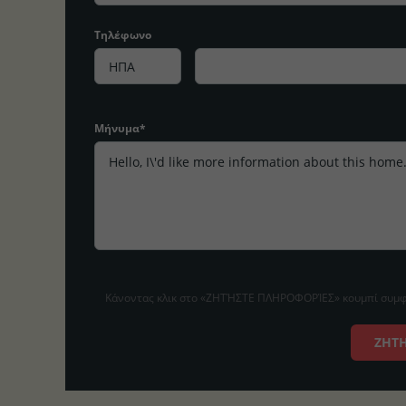
Τηλέφωνο
Μήνυμα*
Κάνοντας κλικ στο «ΖΗΤΉΣΤΕ ΠΛΗΡΟΦΟΡΊΕΣ» κουμπί συμφω
ΖΗΤ