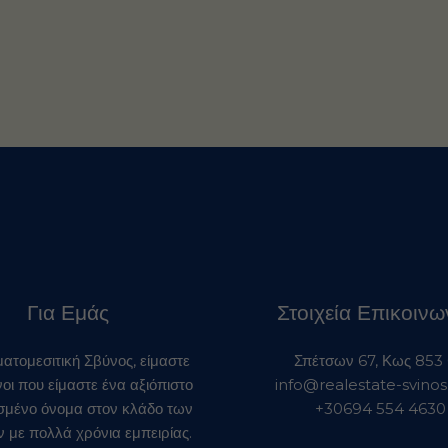
Για Εμάς
Στοιχεία Επικοινω
ματομεσιτική Σβύνος, είμαστε
Σπέτσων 67, Κως 853
ι που είμαστε ένα αξιόπιστο
info@realestate-svino
ισμένο όνομα στον κλάδο των
+30694 554 4630
ν με πολλά χρόνια εμπειρίας.