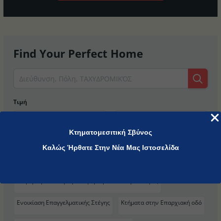
Find Your Perfect Home
Τιμή
Min
Max
Κτηματομεσιτική Σβύνος
Κατηγορίες
Καλώς Ήρθατε Στην Νέα Μας Ιστοσελίδα
Βίλλες - Μονοκατοικίες - Μεζονέτες
Γη εκτός σχεδίου
Διαμερίσματα - Οροφοδιαμερίσματα - Γκαρσονιέρες
Ενοικίαση Επαγγελματικής Στέγης
Κτήματα στην Επαρχιακή οδό