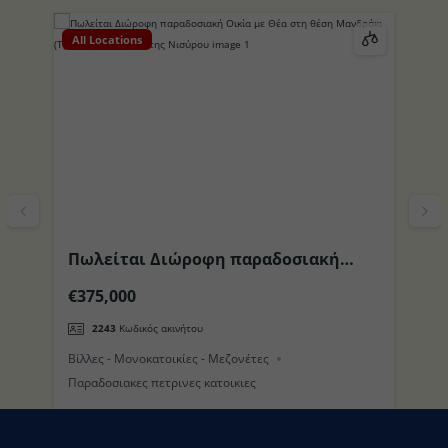
All Locations
Al
Πωλείται Διώροφη παραδοσιακή
Π
το
Οικία με Θέα στη θέση Μανδράκι
περιοχ
€375,000
€
(Τρούλος) στο Νησί της Νισύρου
π
2243
Κωδικός ακινήτου
Βίλλες - Μονοκατοικίες - Μεζονέτες
Βί
Παραδοσιακες πετρινες κατοικιες