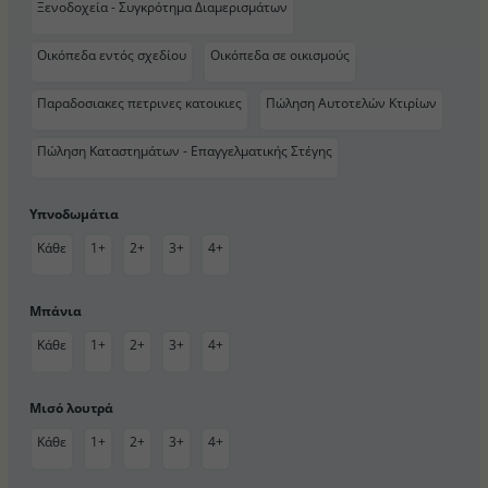
Ξενοδοχεία - Συγκρότημα Διαμερισμάτων
Οικόπεδα εντός σχεδίου
Οικόπεδα σε οικισμούς
Παραδοσιακες πετρινες κατοικιες
Πώληση Αυτοτελών Κτιρίων
Πώληση Καταστημάτων - Επαγγελματικής Στέγης
Υπνοδωμάτια
Κάθε
1+
2+
3+
4+
Μπάνια
Κάθε
1+
2+
3+
4+
Μισό λουτρά
Κάθε
1+
2+
3+
4+