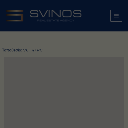
Μετάβαση
στο
περιεχόμενο
Τοποθεσία:
V6H4+PC