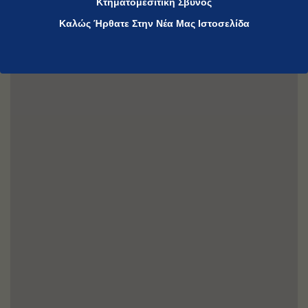
Κτηματομεσιτική Σβύνος
Καλώς Ήρθατε Στην Νέα Μας Ιστοσελίδα