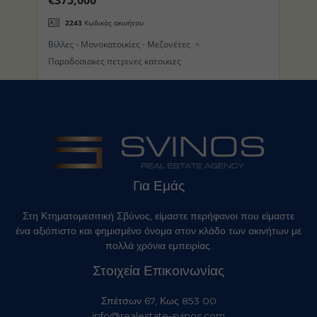
(Τρούλος) στο Νησί της Νισύρου
π
2243
Κωδικός ακινήτου
Βίλλες - Μονοκατοικίες - Μεζονέτες
Βί
Παραδοσιακες πετρινες κατοικιες
Για Εμάς
Στη Κτηματομεσιτική Σβύνος, είμαστε περήφανοι που είμαστε
ένα αξιόπιστο και φημισμένο όνομα στον κλάδο των ακινήτων με
πολλά χρόνια εμπειρίας.
Στοιχεία Επικοινωνίας
Σπέτσων 67, Κως 853 00
info@realestate-svinos.com