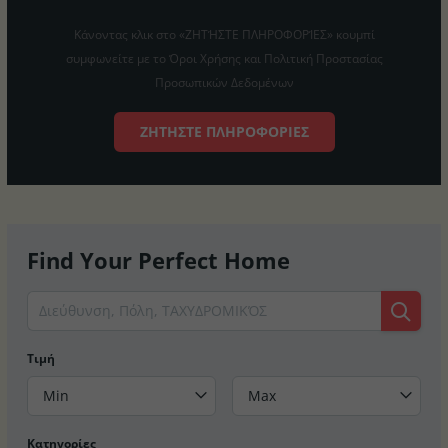
Κάνοντας κλικ στο «ΖΗΤΉΣΤΕ ΠΛΗΡΟΦΟΡΊΕΣ» κουμπί
συμφωνείτε με το Όροι Χρήσης και Πολιτική Προστασίας
Προσωπικών Δεδομένων
ΖΗΤΉΣΤΕ ΠΛΗΡΟΦΟΡΊΕΣ
Find Your Perfect Home
Τιμή
Min
Max
Κατηγορίες