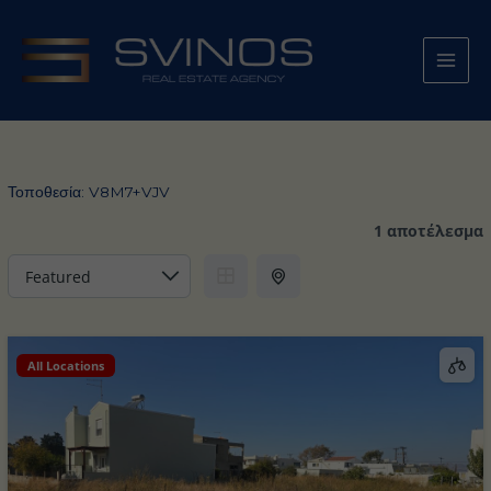
Μετάβαση
στο
περιεχόμενο
Τοποθεσία:
V8M7+VJV
1 αποτέλεσμα
All Locations