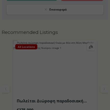
Επαναφορά
Recommended Listings
All Locations
Al
Πωλείται Διώροφη παραδοσιακή
Π
το
Οικία με Θέα στη θέση Μανδράκι
περιοχ
€375,000
€