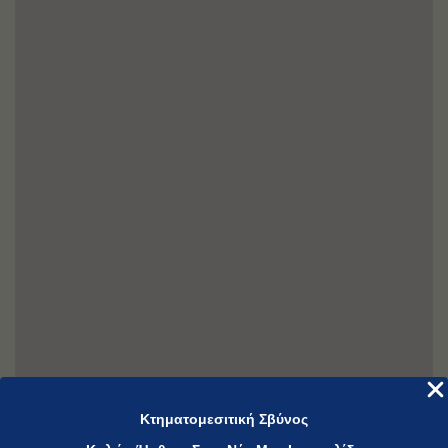
Κτηματομεσιτική Σβύνος