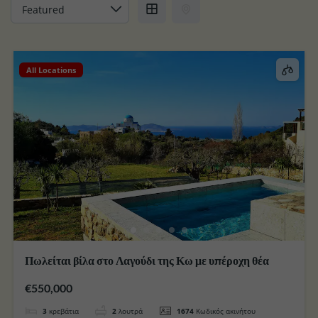
All Locations
Πωλείται βίλα στο Λαγούδι της Κω με υπέροχη θέα
€550,000
3
κρεβάτια
2
λουτρά
1674
Κωδικός ακινήτου