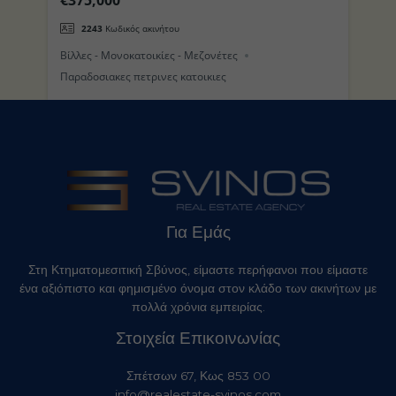
(Τρούλος) στο Νησί της Νισύρου
π
2243
Κωδικός ακινήτου
Βίλλες - Μονοκατοικίες - Μεζονέτες
Βί
Παραδοσιακες πετρινες κατοικιες
Για Εμάς
Στη Κτηματομεσιτική Σβύνος, είμαστε περήφανοι που είμαστε
ένα αξιόπιστο και φημισμένο όνομα στον κλάδο των ακινήτων με
πολλά χρόνια εμπειρίας.
Στοιχεία Επικοινωνίας
Σπέτσων 67, Κως 853 00
info@realestate-svinos.com