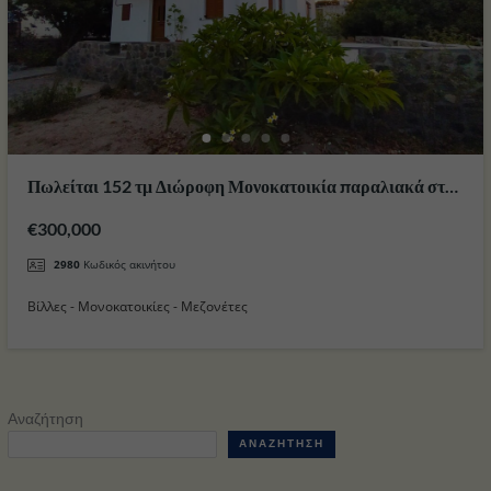
Πωλείται 152 τμ Διώροφη Μονοκατοικία παραλιακά στην
περιοχή Πάλους στο Νησί της Νισύρου
€300,000
2980
Κωδικός ακινήτου
Βίλλες - Μονοκατοικίες - Μεζονέτες
Αναζήτηση
ΑΝΑΖΉΤΗΣΗ