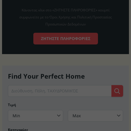
Κάνοντας κλικ στο «ΖΗΤΉΣΤΕ ΠΛΗΡΟΦΟΡΊΕΣ» κουμπί
συμφωνείτε με το Όροι Χρήσης και Πολιτική Προστασίας
Προσωπικών Δεδομένων
ΖΗΤΉΣΤΕ ΠΛΗΡΟΦΟΡΊΕΣ
Find Your Perfect Home
Τιμή
Min
Max
Κατηγορίες