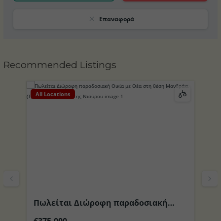
Επαναφορά
Recommended Listings
All Locations
Al
Πωλείται Διώροφη παραδοσιακή
Π
το
Οικία με Θέα στη θέση Μανδράκι
περιοχ
€375,000
€