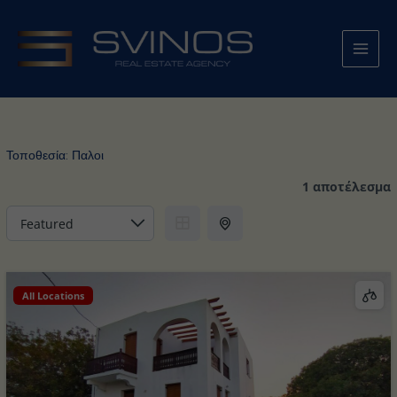
Μετάβαση
στο
περιεχόμενο
Τοποθεσία:
Παλοι
1 αποτέλεσμα
All Locations