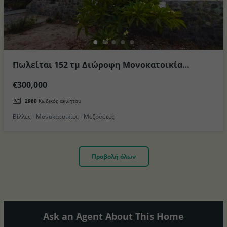
Πωλείται 152 τμ Διώροφη Μονοκατοικία
παραλιακά στην περιοχή Πάλους στο Νησί της
€300,000
Νισύρου
2980
Κωδικός ακινήτου
Βίλλες - Μονοκατοικίες - Μεζονέτες
Προβολή όλων
Ask an Agent About This Home