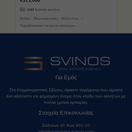
(Τρούλος) στο Νησί της Νισύρου
π
2243
Κωδικός ακινήτου
Βίλλες - Μονοκατοικίες - Μεζονέτες
Βί
Παραδοσιακες πετρινες κατοικιες
Για Εμάς
Στη Κτηματομεσιτική Σβύνος, είμαστε περήφανοι που είμαστε
ένα αξιόπιστο και φημισμένο όνομα στον κλάδο των ακινήτων με
πολλά χρόνια εμπειρίας.
Στοιχεία Επικοινωνίας
Σπέτσων 67, Κως 853 00
info@realestate-svinos.com