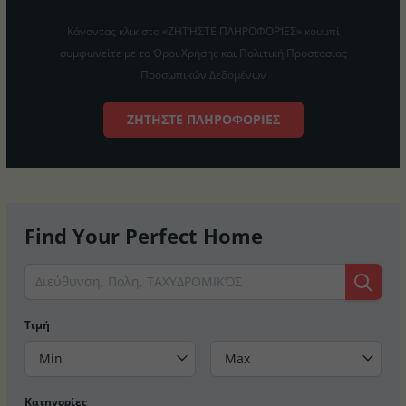
Κάνοντας κλικ στο «ΖΗΤΉΣΤΕ ΠΛΗΡΟΦΟΡΊΕΣ» κουμπί
συμφωνείτε με το Όροι Χρήσης και Πολιτική Προστασίας
Προσωπικών Δεδομένων
ΖΗΤΉΣΤΕ ΠΛΗΡΟΦΟΡΊΕΣ
Find Your Perfect Home
Τιμή
Min
Max
Κατηγορίες