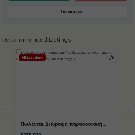
Επαναφορά
Recommended Listings
All Locations
Al
Πωλείται Διώροφη παραδοσιακή
Π
το
Οικία με Θέα στη θέση Μανδράκι
περιοχ
€375,000
€