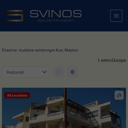
Μετάβαση
στο
περιεχόμενο
Ετικέττα:
πωλείται κατάστημα Κως Μαρίνα
1 αποτέλεσμα
All Locations