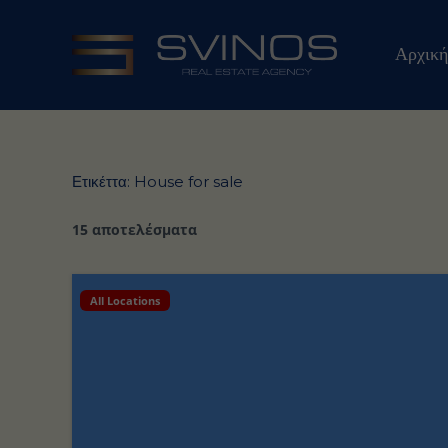
Μετάβαση
στο
Αρχική
περιεχόμενο
Ετικέττα:
House for sale
15 αποτελέσματα
All Locations