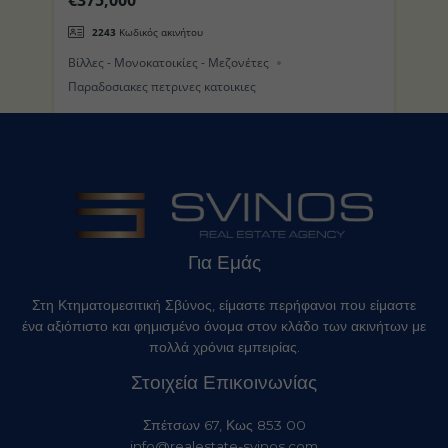
(Τρούλος) στο Νησί της Νισύρου
π
2243
Κωδικός ακινήτου
Βίλλες - Μονοκατοικίες - Μεζονέτες
Βί
Παραδοσιακες πετρινες κατοικιες
Για Εμάς
Στη Κτηματομεσιτική Σβύνος, είμαστε περήφανοι που είμαστε
ένα αξιόπιστο και φημισμένο όνομα στον κλάδο των ακινήτων με
πολλά χρόνια εμπειρίας.
Στοιχεία Επικοινωνίας
Σπέτσων 67, Κως 853 00
info@realestate-svinos.com