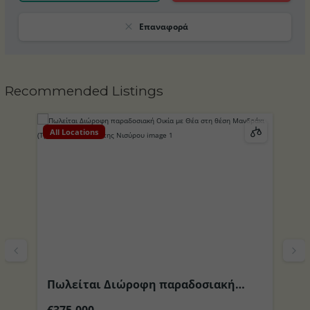
Επαναφορά
Recommended Listings
All Locations
Al
Πωλείται Διώροφη παραδοσιακή
Π
το
Οικία με Θέα στη θέση Μανδράκι
περιοχ
€375,000
€