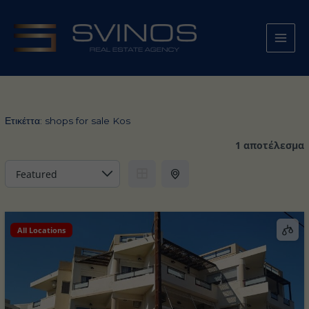
Μετάβαση
στο
περιεχόμενο
Ετικέττα:
shops for sale Kos
1 αποτέλεσμα
All Locations