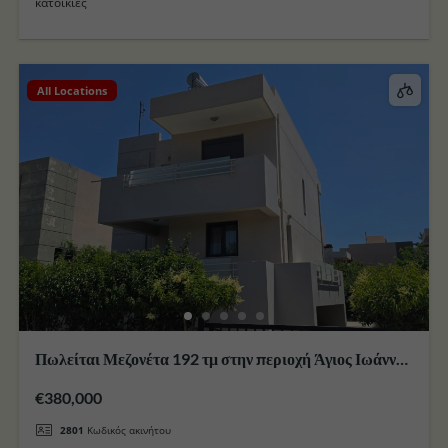
κατοικιες
All Locations
Πωλείται Μεζονέτα 192 τμ στην περιοχή Άγιος Ιωάννης
( Κακό πρινάρι ) στο Νησί της Κω
€380,000
2801
Κωδικός ακινήτου