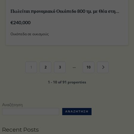
Πωλείται προνομιακό Οικόπεδο 800 τμ. με Θέα στη
θάλασσα εντός του Οικισμού της Σκάλας στο Νησί της
€240,000
Πάτμου
Οικόπεδα σε οικισμούς
…
1
2
3
10
1 - 10 of 91 properties
Αναζήτηση
ΑΝΑΖΉΤΗΣΗ
Recent Posts