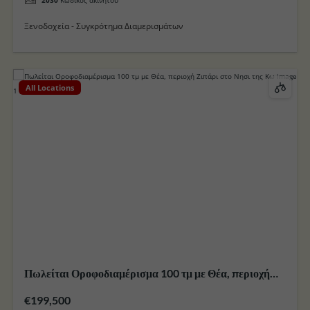
Ξενοδοχεία - Συγκρότημα Διαμερισμάτων
All Locations
Πωλείται Οροφοδιαμέρισμα 100 τμ με Θέα, περιοχή
Ζιπάρι στο Νησι της Κω
€199,500