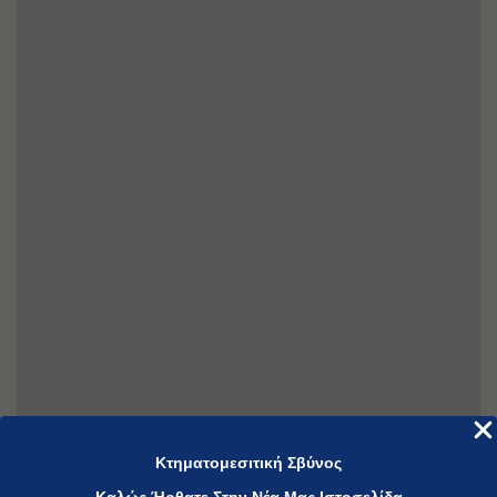
Κτηματομεσιτική Σβύνος