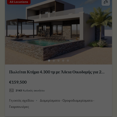
All Locations
Πωλείται Κτήμα 4.300 τμ με Άδεια Οικοδομής για 2
Οικίες με Πισινά στο Νησί της Κω
€159,500
2143
Κωδικός ακινήτου
Γη εκτός σχεδίου
Διαμερίσματα - Οροφοδιαμερίσματα -
Γκαρσονιέρες