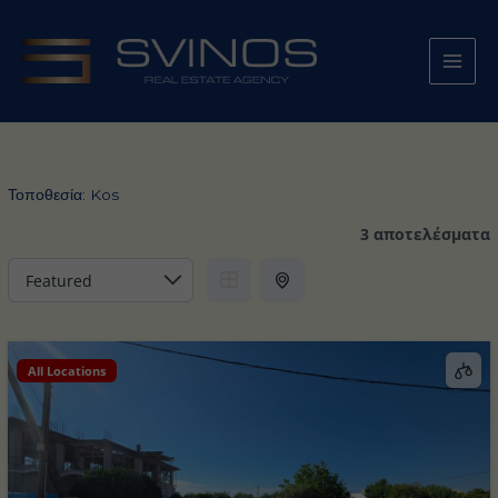
Μετάβαση
στο
περιεχόμενο
Τοποθεσία:
Kos
3 αποτελέσματα
All Locations