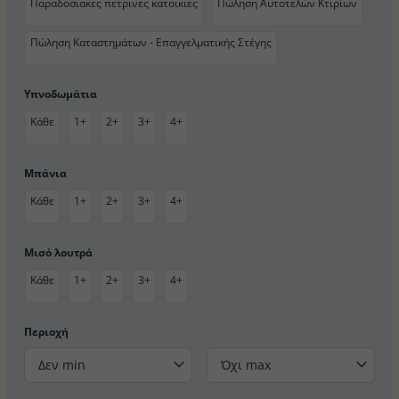
Παραδοσιακες πετρινες κατοικιες
Πώληση Αυτοτελών Κτιρίων
Πώληση Καταστημάτων - Επαγγελματικής Στέγης
Υπνοδωμάτια
Κάθε
1+
2+
3+
4+
Μπάνια
Κάθε
1+
2+
3+
4+
Μισό λουτρά
Κάθε
1+
2+
3+
4+
Περιοχή
Δεν min
Όχι max