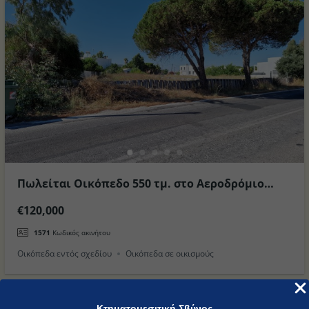
Πωλείται Οικόπεδο 550 τμ. στο Αεροδρόμιο
στον Οικισμό Αντιμαχειας στο Νησί της Κώ (
€120,000
Νεα Τιμη )
1571
Κωδικός ακινήτου
Οικόπεδα εντός σχεδίου
Οικόπεδα σε οικισμούς
Κτηματομεσιτική Σβύνος