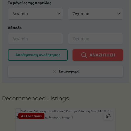
Το μέγεθος της παρτίδας
Δεν min
Όχι max
Δάπεδα
ΑΝΑΖΉΤΗΣΗ
Αποθήκευση αναζήτησης
Επαναφορά
Recommended Listings
All Locations
Al