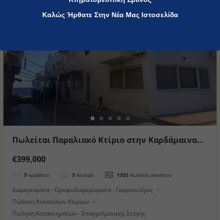
All Locations
Καλώς Ήρθατε Στην Νέα Μας Ιστοσελίδα
Πωλείται Παραλιακό Κτίριο στην Καρδάμαινα
στο Νησί της Κω
€399,000
5
κρεβάτια
5
λουτρά
1352
Κωδικός ακινήτου
Διαμερίσματα - Οροφοδιαμερίσματα - Γκαρσονιέρες
Πώληση Αυτοτελών Κτιρίων
Πώληση Καταστημάτων - Επαγγελματικής Στέγης