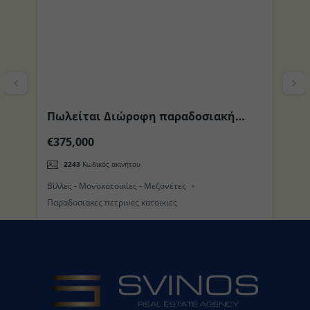
Πωλείται Διώροφη παραδοσιακή
Π
το
Οικία με Θέα στη θέση Μανδράκι
περιοχ
€375,000
€
(Τρούλος) στο Νησί της Νισύρου
π
2243
Κωδικός ακινήτου
Βίλλες - Μονοκατοικίες - Μεζονέτες
Βί
Παραδοσιακες πετρινες κατοικιες