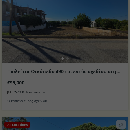
Πωλείται Οικόπεδο 490 τμ. εντός σχεδίου στην
περιοχή Ζηπάρι στο Νησί της Κω
€95,000
2463
Κωδικός ακινήτου
Οικόπεδα εντός σχεδίου
All Locations