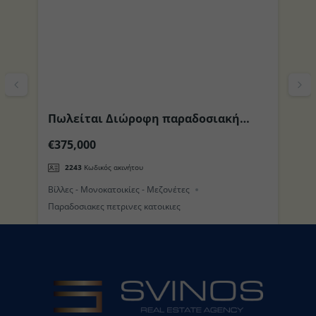
Πωλείται Διώροφη παραδοσιακή
Π
το
Οικία με Θέα στη θέση Μανδράκι
περιοχ
€375,000
€
(Τρούλος) στο Νησί της Νισύρου
π
2243
Κωδικός ακινήτου
Βίλλες - Μονοκατοικίες - Μεζονέτες
Βί
Παραδοσιακες πετρινες κατοικιες