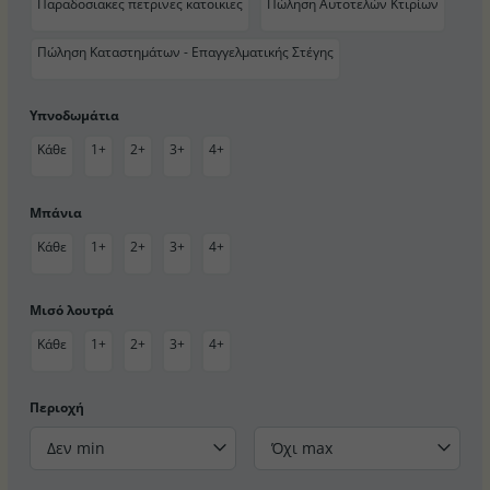
Παραδοσιακες πετρινες κατοικιες
Πώληση Αυτοτελών Κτιρίων
Πώληση Καταστημάτων - Επαγγελματικής Στέγης
Υπνοδωμάτια
Κάθε
1+
2+
3+
4+
Μπάνια
Κάθε
1+
2+
3+
4+
Μισό λουτρά
Κάθε
1+
2+
3+
4+
Περιοχή
Δεν min
Όχι max