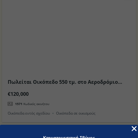
Πωλείται Οικόπεδο 550 τμ. στο Αεροδρόμιο
στον Οικισμό Αντιμαχειας στο Νησί της Κώ (
€120,000
Νεα Τιμη )
1571
Κωδικός ακινήτου
Οικόπεδα εντός σχεδίου
Οικόπεδα σε οικισμούς
Κτηματομεσιτική Σβύνος