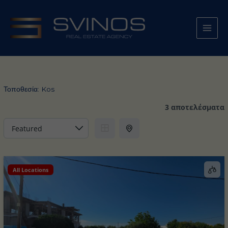
Μετάβαση
στο
περιεχόμενο
Τοποθεσία:
Kos
3 αποτελέσματα
All Locations