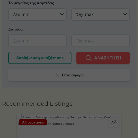
Το μέγεθος της παρτίδας
Δεν min
Όχι max
Δάπεδα
ΑΝΑΖΉΤΗΣΗ
Αποθήκευση αναζήτησης
Επαναφορά
Recommended Listings
All Locations
Al