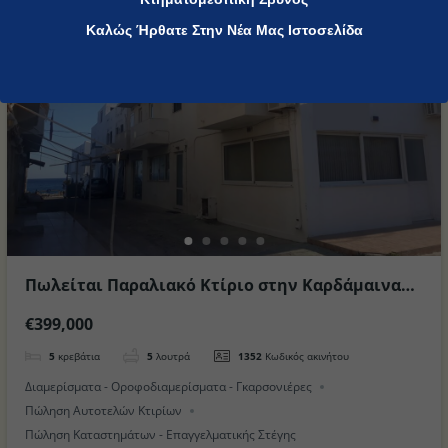
All Locations
Καλώς Ήρθατε Στην Νέα Μας Ιστοσελίδα
Πωλείται Παραλιακό Κτίριο στην Καρδάμαινα
στο Νησί της Κω
€399,000
5
κρεβάτια
5
λουτρά
1352
Κωδικός ακινήτου
Διαμερίσματα - Οροφοδιαμερίσματα - Γκαρσονιέρες
Πώληση Αυτοτελών Κτιρίων
Πώληση Καταστημάτων - Επαγγελματικής Στέγης