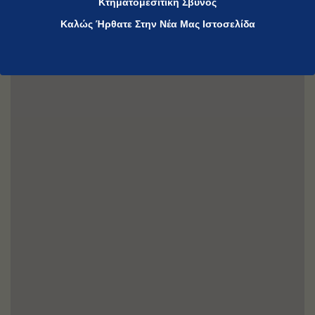
Κτηματομεσιτική Σβύνος
Καλώς Ήρθατε Στην Νέα Μας Ιστοσελίδα