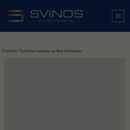
Μετάβαση
στο
περιεχόμενο
Ετικέττα:
Πωλείται κατοικια με θεα Καλυμνος