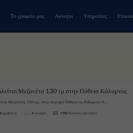
Το γραφείο μας
Ακίνητα
Υπηρεσίες
Επικοι
Πωλείται Μεζονέτα 130 τμ στην Πόθεια Κάλυμνος
ίται Μεζονέτα, 130 τ.μ., στην περιοχή Πόθεια της Καλύμνου Η...
3
κρεβάτια
3
λουτρά
1102
Κωδικός ακινήτου