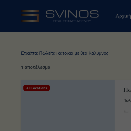
Μετάβαση
στο
Αρχική
περιεχόμενο
Ετικέττα:
Πωλείται κατοικια με θεα Καλυμνος
1 αποτέλεσμα
All Locations
Πωλε