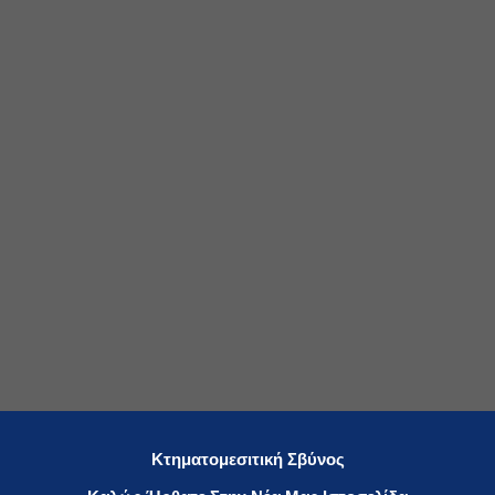
Κτηματομεσιτική Σβύνος